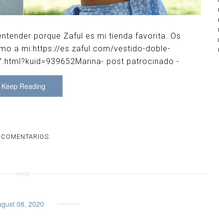
tender porque Zaful es mi tienda favorita. Os
omo a mi:https://es.zaful.com/vestido-doble-
7.html?kuid=939652Marina- post patrocinado -
Keep Reading
 COMENTARIOS
gust 08, 2020