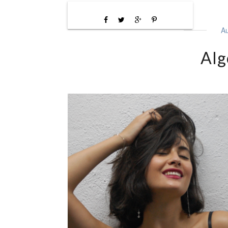
Au
Alg