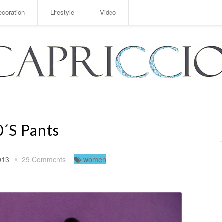
ecoration
Lifestyle
Video
0´s Pants
013
29 Comments
women