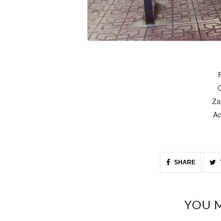
C
Za
Ac
SHARE
YOU M