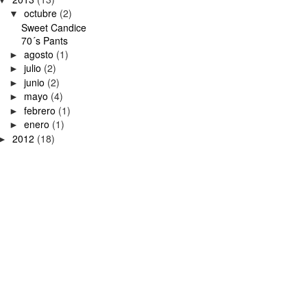
octubre
(2)
▼
Sweet Candice
70´s Pants
agosto
(1)
►
julio
(2)
►
junio
(2)
►
mayo
(4)
►
febrero
(1)
►
enero
(1)
►
2012
(18)
►