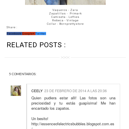
Vaqueros - Zara
Zapatillas - Primark
Camiseta - Lefties
Rebeca - Vintage
Collar -
Bornprettystore
Share :
Facebook
Google+
Twitter
RELATED POSTS :
5 COMENTARIOS:
CEELY
23 DE FEBRERO DE 2014 A LAS 20:36
Quien pudiera estar alli! Las fotos son una
preciosidad y tu estás guapísima! Me han
encantado los zapatos.
Un besito!
http://essenceofelectricsbubbles.blogspot.com.es
/