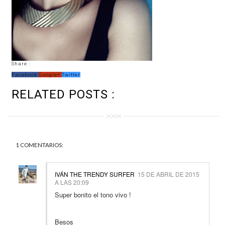
Share :
Facebook
Google+
Twitter
RELATED POSTS :
1 COMENTARIOS:
IVÁN THE TRENDY SURFER
15 DE ABRIL DE 2015
A LAS 20:09
Super bonito el tono vivo !
Besos