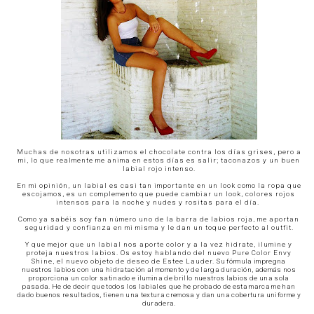
Muchas de nosotras utilizamos el chocolate contra los días grises, pero a
mi, lo que realmente me anima en estos días es salir; taconazos y un buen
labial rojo intenso.
En mi opinión, un labial es casi tan importante en un look como la ropa que
escojamos, es un complemento que puede cambiar un look, colores rojos
intensos para la noche y nudes y rositas para el día.
Como ya sabéis soy fan número uno de la barra de labios roja, me aportan
seguridad y confianza en mi misma y le dan un toque perfecto al outfit.
Y que mejor que un labial nos aporte color y a la vez hidrate, ilumine y
proteja nuestros labios. Os estoy hablando del nuevo Pure Color Envy
Shine, el nuevo objeto de deseo de Estee Lauder.
Su fórmula impregna
nuestros labios con una hidratación al momento y de larga duración, además nos
proporciona un color satinado e ilumina de brillo nuestros
labios
de una sola
pasada.
He de decir que todos los labiales que he probado de esta marca me han
dado buenos resultados, tienen una textura cremosa y dan una cobertura uniforme y
duradera.