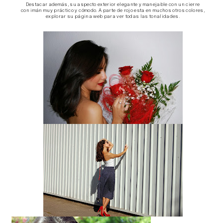
Destacar además, su aspecto exterior elegante y manejable con un cierre
con
imán
muy práctico y
cómodo
. A parte de rojo esta en muchos otros colores,
explorar su
página web
para ver todas las tonalidades.