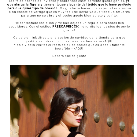
las frías noches de invierno y sobre todo estéticamente queda genial,
ya
que alarga la figura y tiene el toque elegante del tejido que lo hace perfecto
para cualquier tipo de ocasión.
Me gustaría hacer una especial referencia
a su escote de vértigo que es muy fácil de llevar ya que tiene un refuerzo
para que no se abra y el pecho quede bien sujeto y bonito.
He contactado con ellos y me han dejado un regalo para todos mis
seguidores. Con el código
FREECAPRICCI
O, tendréis los ¡gastos de envío
gratis!
Os dejo el link directo a la sesión de navidad de la tienda para que
podáis ver otras opciones para las fiestas --->
AQUÍ
Y no olvidéis visitar el resto de su colección que es absolutamente
increíble -->
AQUÍ
Espero que os guste