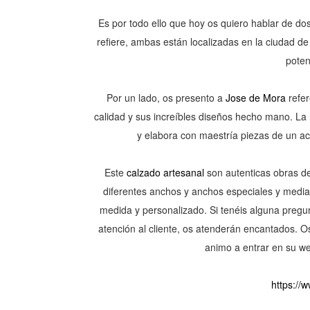
Es por todo ello que hoy os quiero hablar de do
refiere, ambas están localizadas en la ciudad d
poten
Por un lado, os presento a
Jose de Mora
refer
calidad y sus
increíbles
diseños hecho mano. La m
y elabora con maestría piezas de un ac
Este
calzado artesanal
son autenticas obras de 
diferentes anchos y anchos especiales y media
medida y personalizado. Si
tenéis
alguna pregu
atención
al cliente, os
atenderán
encantados. Os
animo a entrar en su w
https://