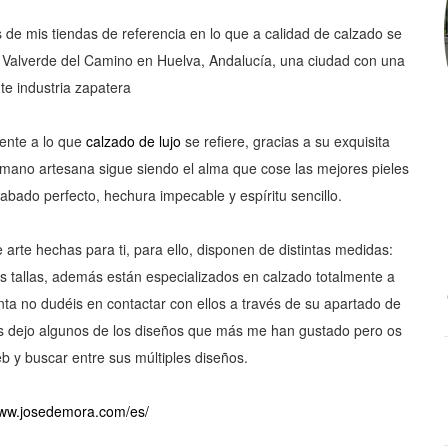
s de mis tiendas de referencia en lo que a calidad de calzado se
e Valverde del Camino en Huelva, Andalucía, una ciudad con una
te industria zapatera
ente a lo que
calzado de lujo
se refiere, gracias a su exquisita
ano artesana sigue siendo el alma que cose las mejores pieles
abado perfecto, hechura impecable y espíritu sencillo.
arte hechas para ti, para ello, disponen de distintas medidas:
s tallas, además están especializados en calzado totalmente a
nta no
dudéis
en contactar con ellos a
través
de su apartado de
 dejo algunos de los diseños que más me han gustado pero os
eb y buscar entre sus
múltiples
diseños.
www.josedemora.com/es/