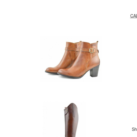
CA
Sh