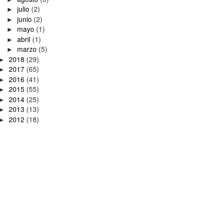
julio
(2)
►
junio
(2)
►
mayo
(1)
►
abril
(1)
►
marzo
(5)
►
2018
(29)
►
2017
(65)
►
2016
(41)
►
2015
(55)
►
2014
(25)
►
2013
(13)
►
2012
(18)
►